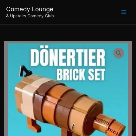
Zum
Comedy Lounge
Inhalt
& Upstairs Comedy Club
springen
Dönertier
Brick
Bausatz
Menge