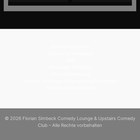
Geschenkgutschein
Datenschutzerklärung
AGB
Newsletter & DSGVO
Widerrufsbelehrung
Richtlinie für Rückerstattungen und Rückgaben
Kontakt und Impressum
© 2026 Florian Simbeck Comedy Lounge & Upstairs Comedy
Club – Alle Rechte vorbehalten