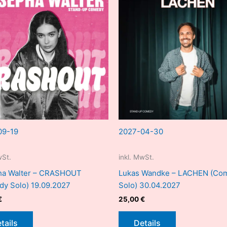
09-19
2027-04-30
wSt.
inkl. MwSt.
ha Walter – CRASHOUT
Lukas Wandke – LACHEN (Co
y Solo) 19.09.2027
Solo) 30.04.2027
€
25,00
€
tails
Details