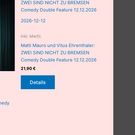
2026-12-12
inkl. MwSt.
Matti Mauro und Vitus Ehrenthaler:
ZWEI SIND NICHT ZU BREMSEN
Comedy Double Feature 12.12.2026
21,90
€
Details
medy