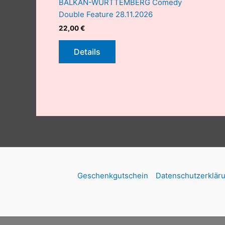
BALKAN-WÜRTTEMBERG Comedy
Double Feature 28.11.2026
22,00
€
Details
Geschenkgutschein
Datenschutzerklär