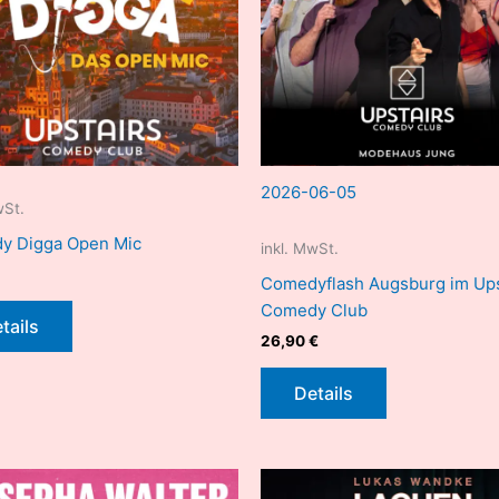
2026-06-05
wSt.
y Digga Open Mic
inkl. MwSt.
Comedyflash Augsburg im Ups
Comedy Club
tails
26,90
€
Details