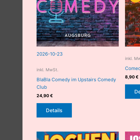
2026-10-23
inkl. M
Comed
inkl. MwSt.
8,90
€
BlaBla Comedy im Upstairs Comedy
Club
De
24,90
€
Details