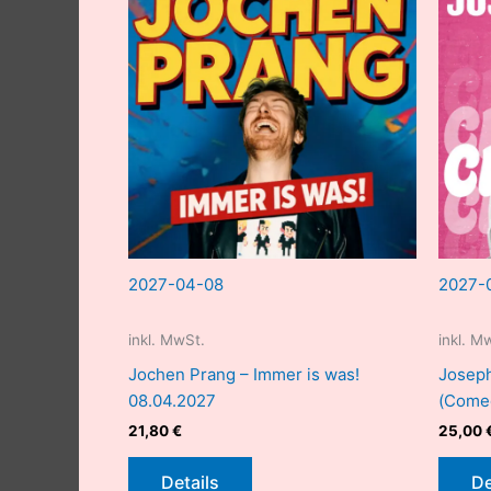
2027-04-08
2027-
inkl. MwSt.
inkl. M
Jochen Prang – Immer is was!
Josep
08.04.2027
(Comed
21,80
€
25,00
Details
De