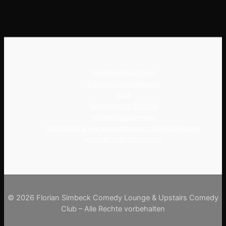
Geschenkgutschein
Datenschutzerklärung
AGB
Newsletter & DSGVO
Widerrufsbelehrung
Richtlinie für Rückerstattungen und Rückgaben
Kontakt und Impressum
© 2026 Florian Simbeck Comedy Lounge & Upstairs Comedy
Club – Alle Rechte vorbehalten