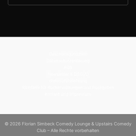
Geschenkgutschein
Datenschutzerklärung
AGB
Newsletter & DSGVO
Widerrufsbelehrung
Richtlinie für Rückerstattungen und Rückgaben
Kontakt und Impressum
© 2026 Florian Simbeck Comedy Lounge & Upstairs Comedy
Club – Alle Rechte vorbehalten