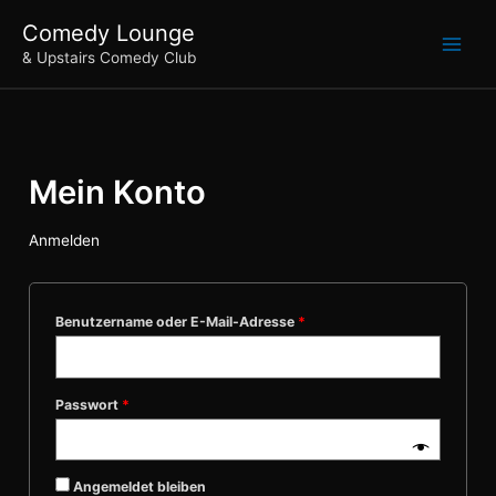
Zum
Erforderlich
Erforderlich
Erforderlich
Comedy Lounge
Inhalt
& Upstairs Comedy Club
springen
Mein Konto
Anmelden
Benutzername oder E-Mail-Adresse
*
Passwort
*
Angemeldet bleiben